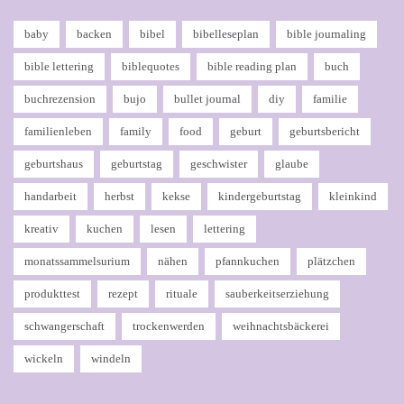
baby
backen
bibel
bibelleseplan
bible journaling
bible lettering
biblequotes
bible reading plan
buch
buchrezension
bujo
bullet journal
diy
familie
familienleben
family
food
geburt
geburtsbericht
geburtshaus
geburtstag
geschwister
glaube
handarbeit
herbst
kekse
kindergeburtstag
kleinkind
kreativ
kuchen
lesen
lettering
monatssammelsurium
nähen
pfannkuchen
plätzchen
produkttest
rezept
rituale
sauberkeitserziehung
schwangerschaft
trockenwerden
weihnachtsbäckerei
wickeln
windeln