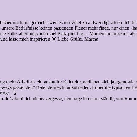
 bisher noch nie gemacht, weil es mir viiiel zu aufwendig schien. Ich 
ür unsere Bedürfnisse keinen passenden Planer mehr finde, nur einen „
le Fälle, allerdings auch viel Platz pro Tag… Momentan nutze ich als T
 und lasse mich inspirieren 🙂 Liebe Grüße, Martha
g mehr Arbeit als ein gekaufter Kalender, weil man sich ja irgendwie er
egs passenden“ Kalendern echt unzufrieden, früher die typischen Lehrer
ringe. 🙂
-to-do’s damit ich nichts vergesse, den trage ich dann ständig von Rau