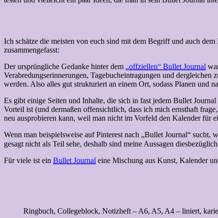
Ich schätze die meisten von euch sind mit dem Begriff und auch dem Pri
zusammengefasst:
Der ursprüngliche Gedanke hinter dem
„offziellen“ Bullet Journal
war
Verabredungserinnerungen, Tagebucheintragungen und dergleichen zu b
werden. Also alles gut strukturiert an einem Ort, sodass Planen und n
Es gibt einige Seiten und Inhalte, die sich in fast jedem Bullet Jour
Vorteil ist (und dermaßen offensichtlich, dass ich mich ernsthaft fra
neu ausprobieren kann, weil man nicht im Vorfeld den Kalender für ei
Wenn man beispielsweise auf Pinterest nach „Bullet Journal“ sucht, 
gesagt nicht als Teil sehe, deshalb sind meine Aussagen diesbezüglich
Für viele ist ein
Bullet Journal
eine Mischung aus Kunst, Kalender und T
Ringbuch, Collegeblock, Notizheft – A6, A5, A4 – liniert, kar