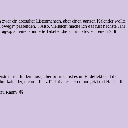
bin zwar ein abosulter Listenmensch, aber einen ganzen Kalender wollte
halbwegs“ passenden… Also, vielleicht mache ich das fürs nächste Jahr
agesplan eine laminierte Tabelle, die ich mit abwischbarem Stift
stmal reinfinden muss, aber für mich ist es im Endeffekt echt die
kalender, die null Platz für Privates lassen und jetzt mit Haushalt
m zu Raum. 😀