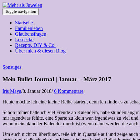
Toggle navigation
Startseite
Familienleben
Glaubensfragen
Leseecke
Rezepte, DIY & Co.
Über mich & diesen Blog
Sonstiges
Mein Bullet Journal | Januar – März 2017
Iris Maya
/
8. Januar 2018
/
6 Kommentare
Heute möchte ich eine kleine Reihe starten, denn ich finde es zu scha
Schon immer hatte ich viel Freude an Kalendern, habe stundenlang in
mir irgendwas fehlte, eine Sparte zu klein war, irgendwas zu viel und
wenn mein aktueller Kalender durch ist (wenn dann werden die auch g
Um euch nicht zu überfluten, teile ich in Quartale auf und zeige auch
testen und vielleicht ein paar Ideen, die man in sein Bullet Journal int