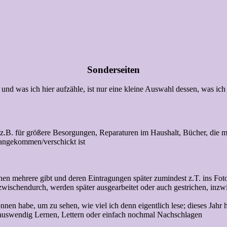
Sonderseiten
 und was ich hier aufzähle, ist nur eine kleine Auswahl dessen, was ich
ie z.B. für größere Besorgungen, Reparaturen im Haushalt, Bücher, die
 angekommen/verschickt ist
chen mehrere gibt und deren Eintragungen später zumindest z.T. ins Fo
chendurch, werden später ausgearbeitet oder auch gestrichen, inzwisc
onnen habe, um zu sehen, wie viel ich denn eigentlich lese; dieses Jahr
m auswendig Lernen, Lettern oder einfach nochmal Nachschlagen