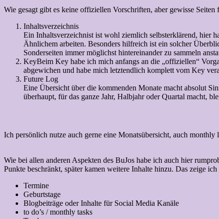
Wie gesagt gibt es keine offiziellen Vorschriften, aber gewisse Seiten
Inhaltsverzeichnis
Ein Inhaltsverzeichnist ist wohl ziemlich selbsterklärend, hier
Ähnlichem arbeiten. Besonders hilfreich ist ein solcher Überb
Sonderseiten immer möglichst hintereinander zu sammeln anstatt
Key
Beim Key habe ich mich anfangs an die „offiziellen“ Vorg
abgewichen und habe mich letztendlich komplett vom Key verabs
Future Log
Eine Übersicht über die kommenden Monate macht absolut Sinn
überhaupt, für das ganze Jahr, Halbjahr oder Quartal macht, ble
Ich persönlich nutze auch gerne eine Monatsübersicht, auch monthly 
Wie bei allen anderen Aspekten des BuJos habe ich auch hier rumprobi
Punkte beschränkt, später kamen weitere Inhalte hinzu. Das zeige ich
Termine
Geburtstage
Blogbeiträge oder Inhalte für Social Media Kanäle
to do’s / monthly tasks