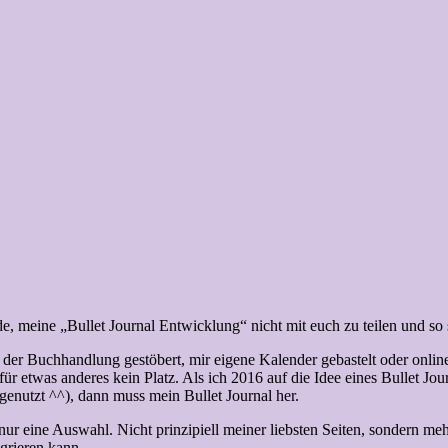
de, meine „Bullet Journal Entwicklung“ nicht mit euch zu teilen und so 
 der Buchhandlung gestöbert, mir eigene Kalender gebastelt oder onlin
 für etwas anderes kein Platz. Als ich 2016 auf die Idee eines Bullet Jo
enutzt ^^), dann muss mein Bullet Journal her.
 nur eine Auswahl. Nicht prinzipiell meiner liebsten Seiten, sondern me
egrieren kann.