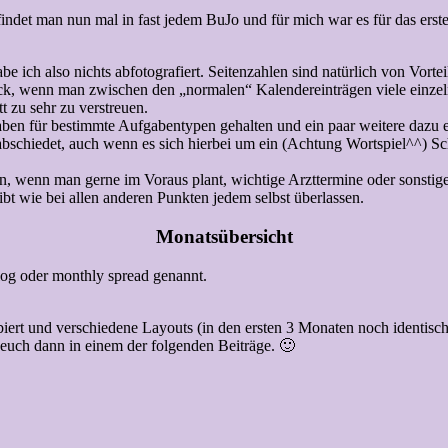
 findet man nun mal in fast jedem BuJo und für mich war es für das erste
 habe ich also nichts abfotografiert. Seitenzahlen sind natürlich von Vo
lick, wenn man zwischen den „normalen“ Kalendereinträgen viele einze
 zu sehr zu verstreuen.
aben für bestimmte Aufgabentypen gehalten und ein paar weitere dazu 
chiedet, auch wenn es sich hierbei um ein (Achtung Wortspiel^^) Schl
, wenn man gerne im Voraus plant, wichtige Arzttermine oder sonstig
ibt wie bei allen anderen Punkten jedem selbst überlassen.
Monatsübersicht
log oder monthly spread genannt.
ert und verschiedene Layouts (in den ersten 3 Monaten noch identisch) 
 euch dann in einem der folgenden Beiträge. 🙂