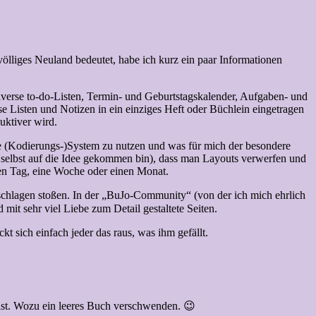
 völliges Neuland bedeutet, habe ich kurz ein paar Informationen
verse to-do-Listen, Termin- und Geburtstagskalender, Aufgaben- und
e Listen und Notizen in ein einziges Heft oder Büchlein eingetragen
uktiver wird.
iche (Kodierungs-)System zu nutzen und was für mich der besondere
cht selbst auf die Idee gekommen bin), dass man Layouts verwerfen und
inen Tag, eine Woche oder einen Monat.
eschlagen stoßen. In der „BuJo-Community“ (von der ich mich ehrlich
mit sehr viel Liebe zum Detail gestaltete Seiten.
t sich einfach jeder das raus, was ihm gefällt.
 ist. Wozu ein leeres Buch verschwenden. 😉