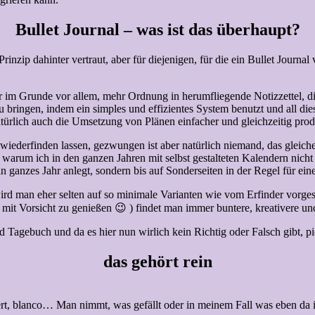
Bullet Journal – was ist das überhaupt?
nzip dahinter vertraut, aber für diejenigen, für die ein Bullet Journal
 im Grunde vor allem, mehr Ordnung in herumfliegende Notizzettel, di
ringen, indem ein simples und effizientes System benutzt und all dies
atürlich auch die Umsetzung von Plänen einfacher und gleichzeitig prod
nal wiederfinden lassen, gezwungen ist aber natürlich niemand, das gle
ge, warum ich in den ganzen Jahren mit selbst gestalteten Kalendern ni
n ganzes Jahr anlegt, sondern bis auf Sonderseiten in der Regel für e
wird man eher selten auf so minimale Varianten wie vom Erfinder vorg
 mit Vorsicht zu genießen 😉 ) findet man immer buntere, kreativere und 
agebuch und da es hier nun wirlich kein Richtig oder Falsch gibt, pick
das gehört rein
iert, blanco… Man nimmt, was gefällt oder in meinem Fall was eben da