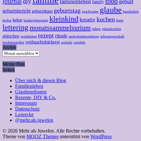
familie
food
journal
diy
familienleben
geburt
family
glaube
geburtstag
geburtsbericht
geburtshaus
geschwister
handarbeit
kleinkind
kuchen
kreativ
kekse
herbst
kindergeburtstag
lesen
lettering
monatssammelsurium
nähen
pfannkuchen
rezept
rituale
plätzchen
produkttest
sauberkeitserziehung
schwangerschaft
weihnachtsbäckerei
trockenwerden
wickeln
windeln
Archiv
Archiv
Meine Pins
Seiten
Über mich & diesen Blog
Familienleben
Glaubensfragen
Rezepte, DIY & Co.
Impressum
Datenschutz
Leseecke
@mehr.als.juwelen
© 2026 Mehr als Juwelen. Alle Rechte vorbehalten.
Theme von
MOOZ Themes
unterstützt von
WordPress