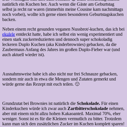
natürlich ein Kuchen her. Auch wenn die Gäste am Geburtstag
selbst ja recht rar waren (immerhin meine Cousine kam nachmittags
noch vorbei), wollte ich gerne einen besonderen Geburtstagskuchen
backen.
Neben einem recht gesunden veganen Nussbrot/-kuchen, das ich bei
ekulele
entdeckt hatte, habe ich selbst ein wenig experimentiert und
einen stark zuckerreduzierten und dennoch super schokoladig
leckeren Duplo Kuchen (aka Kinderbrownies) gebacken, da die
Zaubermaus Anfang des Jahres im großen Duplo-Fieber war (und
auch aktuell wieder ist).
Ausnahmsweise habe ich also nicht nur frei Schnauze gebacken,
sondern mir auch in etwa die Mengen und Zutaten gemerkt und
würde gerne das Rezept mit euch teilen. 🙂
Grundzutat bei Brownies ist natürlich die
Schokolade.
Für einen
Kinderkuchen würde ich zwar auch
Zartbitterschokolade
nehmen,
aber mit einem nicht allzu hohen Kakaoanteil. Maximal 70%, eher
weniger. Sonst ist es für die Kleinen vermutlich zu bitter. Trotzdem
kann man sich den zusätzlichen Zucker im Kuchen komplett sparen!