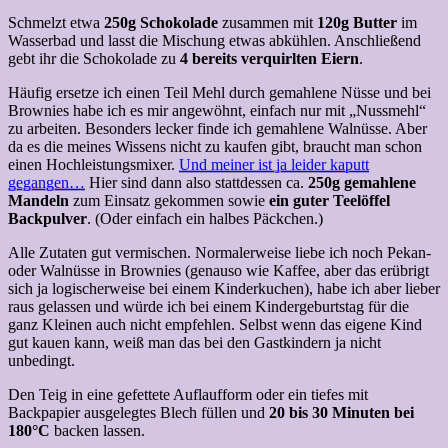
Schmelzt etwa
250g Schokolade
zusammen mit
120g Butter
im
Wasserbad und lasst die Mischung etwas abkühlen. Anschließend
gebt ihr die Schokolade zu
4 bereits verquirlten Eiern
.
Häufig ersetze ich einen Teil Mehl durch gemahlene Nüsse und bei
Brownies habe ich es mir angewöhnt, einfach nur mit „Nussmehl“
zu arbeiten. Besonders lecker finde ich gemahlene Walnüsse. Aber
da es die meines Wissens nicht zu kaufen gibt, braucht man schon
einen Hochleistungsmixer.
Und meiner ist ja leider kaputt
gegangen…
Hier sind dann also stattdessen ca.
250g gemahlene
Mandeln
zum Einsatz gekommen sowie
ein guter Teelöffel
Backpulver
. (Oder einfach ein halbes Päckchen.)
Alle Zutaten gut vermischen. Normalerweise liebe ich noch Pekan-
oder Walnüsse in Brownies (genauso wie Kaffee, aber das erübrigt
sich ja logischerweise bei einem Kinderkuchen), habe ich aber lieber
raus gelassen und würde ich bei einem Kindergeburtstag für die
ganz Kleinen auch nicht empfehlen. Selbst wenn das eigene Kind
gut kauen kann, weiß man das bei den Gastkindern ja nicht
unbedingt.
Den Teig in eine gefettete Auflaufform oder ein tiefes mit
Backpapier ausgelegtes Blech füllen und
20 bis 30 Minuten bei
180°C
backen lassen.