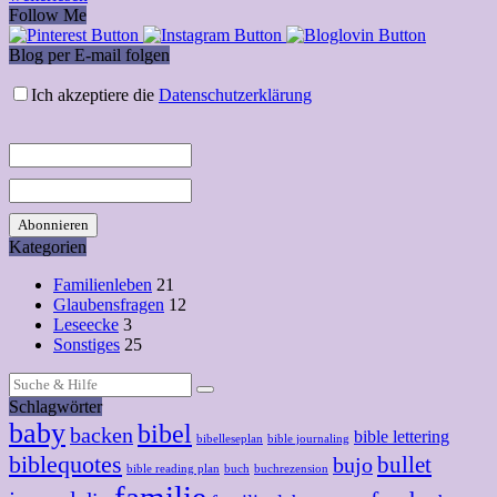
Follow Me
Blog per E-mail folgen
Ich akzeptiere die
Datenschutzerklärung
Kategorien
Familienleben
21
Glaubensfragen
12
Leseecke
3
Sonstiges
25
Suchen
nach:
Schlagwörter
baby
bibel
backen
bible lettering
bibelleseplan
bible journaling
biblequotes
bullet
bujo
bible reading plan
buch
buchrezension