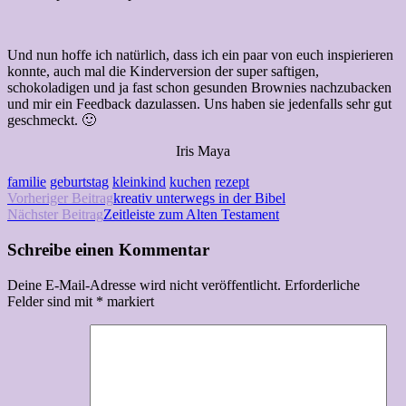
Und nun hoffe ich natürlich, dass ich ein paar von euch inspierieren
konnte, auch mal die Kinderversion der super saftigen,
schokoladigen und ja fast schon gesunden Brownies nachzubacken
und mir ein Feedback dazulassen. Uns haben sie jedenfalls sehr gut
geschmeckt. 🙂
Iris Maya
familie
geburtstag
kleinkind
kuchen
rezept
Beitrags-
Vorheriger Beitrag
kreativ unterwegs in der Bibel
Nächster Beitrag
Zeitleiste zum Alten Testament
Navigation
Schreibe einen Kommentar
Deine E-Mail-Adresse wird nicht veröffentlicht.
Erforderliche
Felder sind mit
*
markiert