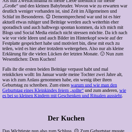
Als nun Zweifachmama ist meine Liebe unendlich für meine
„Große“ und den kleinen Babybruder. Wovon wie zu erwarten war
deutlich weniger vorhanden ist, sind Zeit im Allgemeinen und
Schlaf im Besonderen. 😉 Dementsprechend war und ist es hier
aktuell etwas ruhiger und Beiträge werden auch weiterhin eher
sporadisch und auch halbwegs spontan kommen, da ich mich mit
Blogs und Social Media einfach nicht stressen möchte. Da ich nach
wie vor viele Ideen und auch Bilder im Hinterkopf sowie auf der
Festplatte gespeichert habe und motiviert bin, diese mit euch zu
teilen, wird es hier aber trotzdem weitergehen. Also nur als kleine
Erklärung für die vielen Lücken der letzten Monate. 🙂 Nun zum
Wesentlichen: Dem Kuchen!
Falls ihr die ersten beiden Beiträge verpasst habt und mal
reinklicken wollt: Im Januar wurde meine Tochter zwei Jahre alt,
was ich zum Anlass genommen habe, ein wenig über ihren
Geburtstag zu schreiben. Zum einen
warum und wie man den
Geburtstag eines Kleinkindes feiern „sollte“
und zum anderen,
wie
es bei so kleinen Kindern mit Geschenken und Ritualen aussieht
.
Der Kuchen
Das Wichtigste nun also zum Schluss. 😉 Zum Geburtstag musste