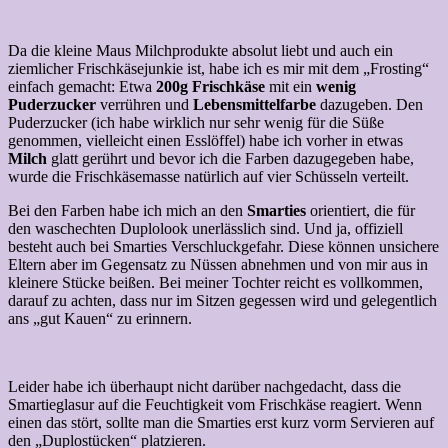
Da die kleine Maus Milchprodukte absolut liebt und auch ein
ziemlicher Frischkäsejunkie ist, habe ich es mir mit dem „Frosting“
einfach gemacht: Etwa
200g Frischkäse
mit ein
wenig
Puderzucker
verrühren und
Lebensmittelfarbe
dazugeben. Den
Puderzucker (ich habe wirklich nur sehr wenig für die Süße
genommen, vielleicht einen Esslöffel) habe ich vorher in etwas
Milch
glatt gerührt und bevor ich die Farben dazugegeben habe,
wurde die Frischkäsemasse natürlich auf vier Schüsseln verteilt.
Bei den Farben habe ich mich an den
Smarties
orientiert, die für
den waschechten Duplolook unerlässlich sind. Und ja, offiziell
besteht auch bei Smarties Verschluckgefahr. Diese können unsichere
Eltern aber im Gegensatz zu Nüssen abnehmen und von mir aus in
kleinere Stücke beißen. Bei meiner Tochter reicht es vollkommen,
darauf zu achten, dass nur im Sitzen gegessen wird und gelegentlich
ans „gut Kauen“ zu erinnern.
Leider habe ich überhaupt nicht darüber nachgedacht, dass die
Smartieglasur auf die Feuchtigkeit vom Frischkäse reagiert. Wenn
einen das stört, sollte man die Smarties erst kurz vorm Servieren auf
den „Duplostücken“ platzieren.